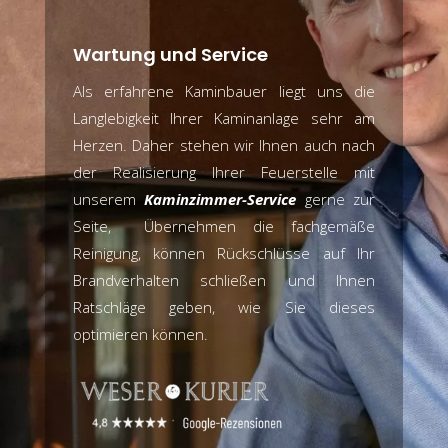
Wartung und Service
Als erfahrene Kaminbauer liegt uns die
Langlebigkeit Ihrer Kaminanlage sehr am
Herzen. Daher stehen wir Ihnen auch nach
der Realisierung Ihrer Feuerstelle mit
unserem
Kaminzimmer-Service
gerne zur
Seite, Übernehmen die fachgemäße
Reinigung, können Rückschlüsse auf Ihr
Brandverhalten schließen und Ihnen
Ratschläge geben, wie Sie dieses
optimieren können.